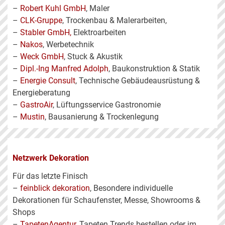
–
Robert Kuhl GmbH
, Maler
–
CLK-Gruppe
, Trockenbau & Malerarbeiten,
–
Stabler GmbH,
Elektroarbeiten
–
Nakos
, Werbetechnik
–
Weck GmbH
, Stuck &
Akustik
–
Dipl.-Ing Manfred Adolph
, Baukonstruktion & Statik
–
Energie Consult
, Technische Gebäudeausrüstung &
Energieberatung
–
GastroAir
, Lüftungsservice Gastronomie
–
Mustin
, Bausanierung & Trockenlegung
Netzwerk Dekoration
Für das letzte Finisch
–
feinblick dekoration
, Besondere individuelle
Dekorationen für Schaufenster, Messe, Showrooms &
Shops
–
TapetenAgentur
, Tapeten Trends bestellen oder im